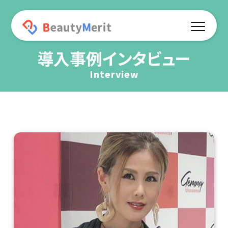
導入事例インタビュー
機能一覧
Interview
予約サイト連動
オリジナルアプリ
プッシュ通知
ポイント機能
オンラインショップ
データ分析