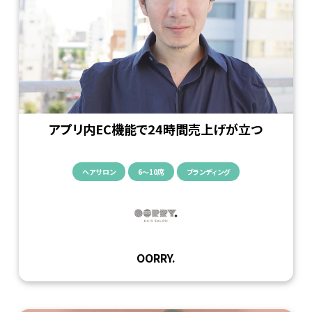
login
アプリ内EC機能で24時間売上げが立つ
ヘアサロン
6〜10席
ブランディング
OORRY.