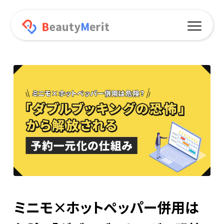
機能一覧
予約サイト連動
オリジナルアプリ
プッシュ通知
ポイント機能
オンラインショップ
ミニモ×ホットペッパー併用は
データ分析