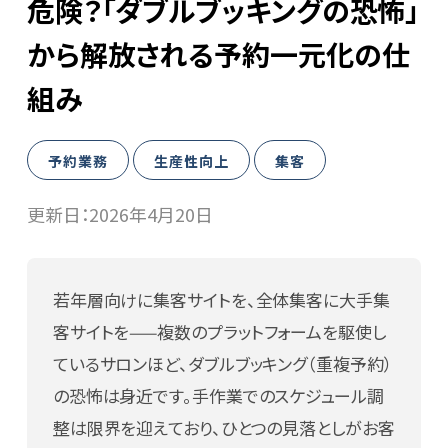
危険？「ダブルブッキングの恐怖」
WEB予約
から解放される予約一元化の仕
導入事例
組み
予約業務
生産性向上
集客
ヘアサロン
更新日：
2026年4月20日
ネイルサロン
アイビューティーサロン
若年層向けに集客サイトを、全体集客に大手集
エステ・リラクサロン
客サイトを——複数のプラットフォームを駆使し
ているサロンほど、ダブルブッキング（重複予約）
ニュース
の恐怖は身近です。手作業でのスケジュール調
BMマガジン
整は限界を迎えており、ひとつの見落としがお客