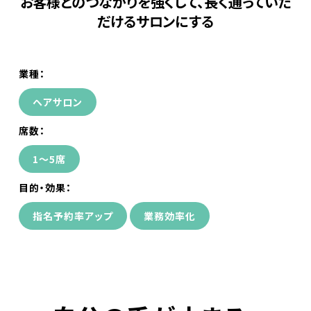
お客様とのつながりを強くして、長く通っていた
WEB予約
だけるサロンにする
導入事例
業種：
ヘアサロン
ヘアサロン
席数：
ネイルサロン
1〜5席
アイビューティーサロン
目的・効果：
指名予約率アップ
業務効率化
エステ・リラクサロン
ニュース
BMマガジン