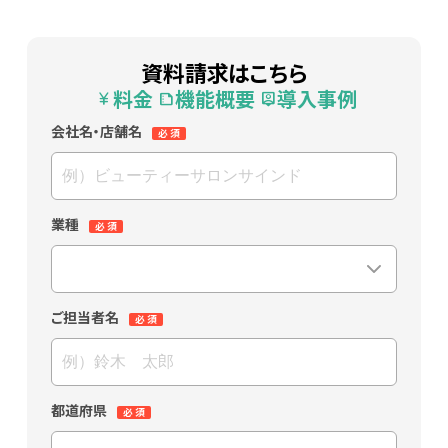
資料請求はこちら
料金
機能概要
導入事例
currency_yen
summarize
person_pin
会社名・店舗名
業種
ご担当者名
都道府県