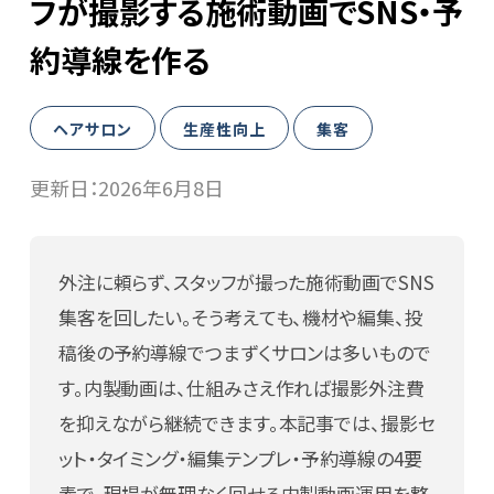
フが撮影する施術動画でSNS・予
WEB予約
約導線を作る
導入事例
ヘアサロン
生産性向上
集客
更新日：
2026年6月8日
ヘアサロン
ネイルサロン
外注に頼らず、スタッフが撮った施術動画でSNS
アイビューティーサロン
集客を回したい。そう考えても、機材や編集、投
稿後の予約導線でつまずくサロンは多いもので
エステ・リラクサロン
す。内製動画は、仕組みさえ作れば撮影外注費
ニュース
を抑えながら継続できます。本記事では、撮影セ
ット・タイミング・編集テンプレ・予約導線の4要
BMマガジン
素で、現場が無理なく回せる内製動画運用を整