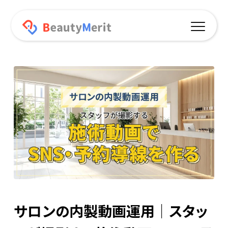
機能一覧
予約サイト連動
オリジナルアプリ
プッシュ通知
ポイント機能
オンラインショップ
サロンの内製動画運用｜スタッ
データ分析