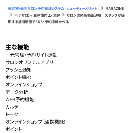
keyboard_arrow_right
美容室・美容サロン予約管理システム「ビューティーメリット」
MAGAZINE
keyboard_arrow_right
keyboard_arrow_right
,
,
ヘアサロン
生産性向上
集客
サロンの内製動画運用｜スタッフが撮
影する施術動画でSNS・予約導線を作る
主な機能
一元管理・予約サイト連動
サロンオリジナルアプリ
プッシュ通知
ポイント機能
オンラインショップ
データ分析
WEB予約機能
カルテ
トーク
オンラインショップ（連携機能）
ポイント