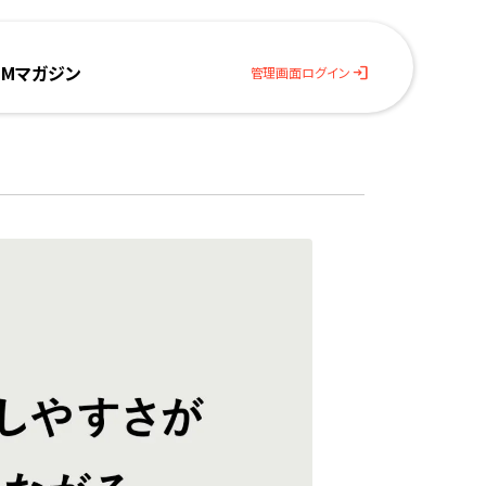
BMマガジン
login
管理画面ログイン