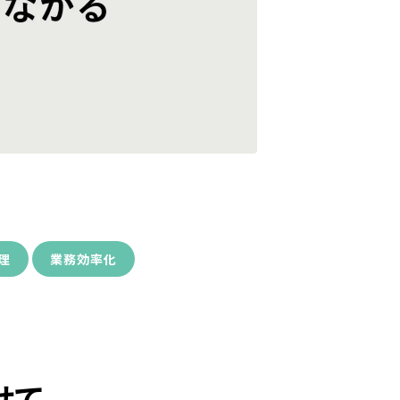
理
業務効率化
せて