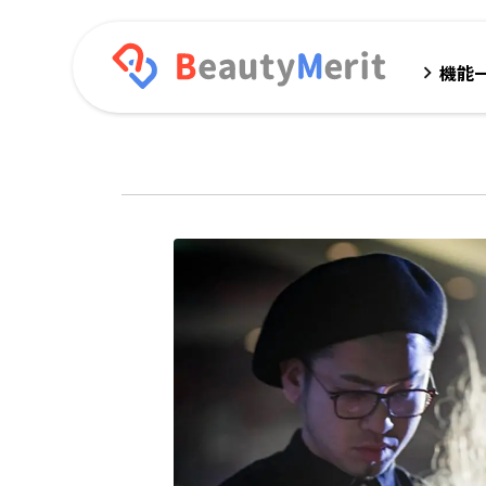
機能
keyboard_arrow_right