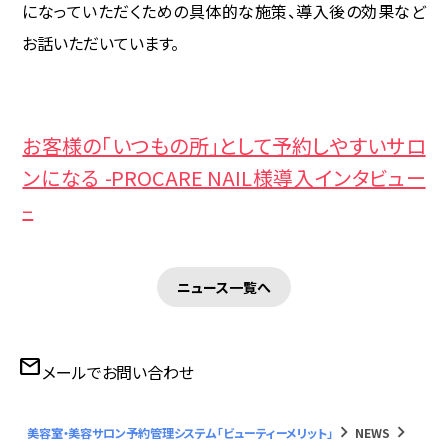
になっていただくための具体的な施策、導入後の効果など
WEB予約
お話いただいています。
導入事例
お客様の「いつもの所」として予約しやすいサロ
ヘアサロン
ンになる -PROCARE NAIL様導入インタビュー
–
ネイルサロン
アイビューティーサロン
ニュース一覧へ
エステ・リラクサロン
mail
メールでお問い合わせ
ニュース
BMマガジン
keyboard_arrow_right
keyboard_arrow_right
美容室・美容サロン予約管理システム「ビューティーメリット」
NEWS