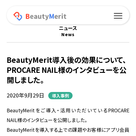
ニュース
News
機能一覧
予約サイト連動
BeautyMerit導入後の効果について、
オリジナルアプリ
PROCARE NAIL様のインタビューを公
開しました。
プッシュ通知
2020年9月29日
導入事例
ポイント機能
BeautyMeritをご導入・活用いただいているPROCARE
オンラインショップ
NAIL様のインタビューを公開しました。
データ分析
BeautyMeritを導入する上での課題やお客様にアプリ会員