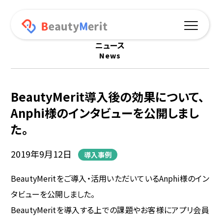
ニュース
News
機能一覧
予約サイト連動
BeautyMerit導入後の効果について、
オリジナルアプリ
Anphi様のインタビューを公開しまし
た。
プッシュ通知
2019年9月12日
導入事例
ポイント機能
BeautyMeritをご導入・活用いただいているAnphi様のイン
オンラインショップ
タビューを公開しました。
データ分析
BeautyMeritを導入する上での課題やお客様にアプリ会員