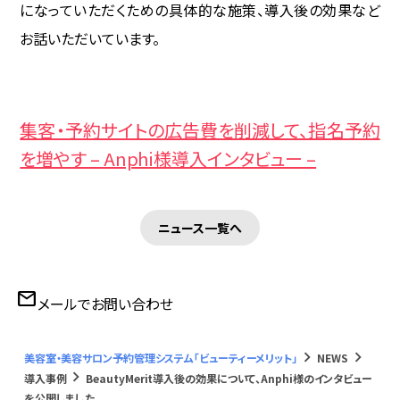
になっていただくための具体的な施策、導入後の効果など
WEB予約
お話いただいています。
導入事例
集客・予約サイトの広告費を削減して、指名予約
ヘアサロン
を増やす – Anphi様導入インタビュー –
ネイルサロン
ニュース一覧へ
アイビューティーサロン
エステ・リラクサロン
mail
メールでお問い合わせ
ニュース
keyboard_arrow_right
keyboard_arrow_right
美容室・美容サロン予約管理システム「ビューティーメリット」
NEWS
BMマガジン
keyboard_arrow_right
導入事例
BeautyMerit導入後の効果について、Anphi様のインタビュー
を公開しました。