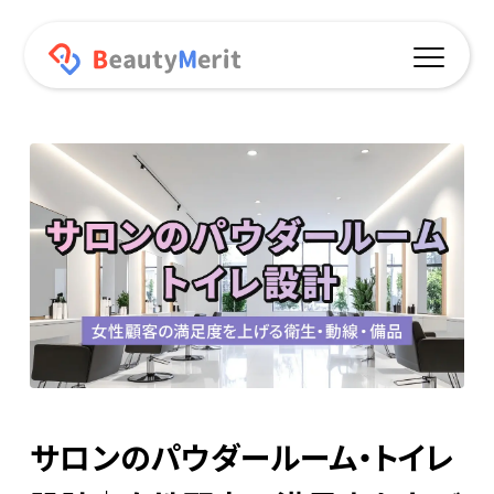
機能一覧
予約サイト連動
オリジナルアプリ
プッシュ通知
ポイント機能
オンラインショップ
サロンのパウダールーム・トイレ
データ分析