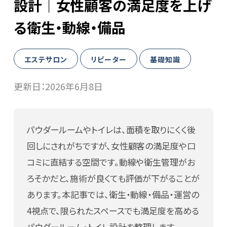
設計｜女性顧客の満足度を上げ
WEB予約
る衛生・動線・備品
導入事例
エステサロン
リピーター
基礎知識
更新日：
2026年6月8日
ヘアサロン
ネイルサロン
パウダールームやトイレは、面積を取りにくく後
アイビューティーサロン
回しにされがちですが、女性顧客の満足度や口
コミに直結する空間です。動線や衛生管理がお
エステ・リラクサロン
ろそかだと、施術が良くても評価が下がることが
ニュース
あります。本記事では、衛生・動線・備品・運営の
4視点で、限られたスペースでも満足度を高める
BMマガジン
パウダールーム・トイレ設計を整理します。