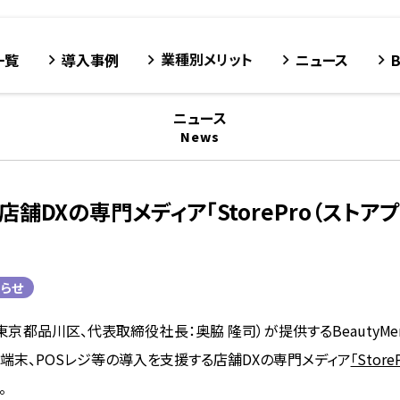
業種別メリット
一覧
導入事例
ニュース
keyboard_arrow_right
keyboard_arrow_right
keyboard_arrow_right
keyboard_arrow_right
ニュース
News
tが店舗DXの専門メディア「StorePro（スト
らせ
都品川区、代表取締役社長：奥脇 隆司）が提供するBeautyMerit
端末、POSレジ等の導入を支援する店舗DXの専門メディア
「Stor
。