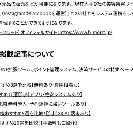
売品の販売などが可能になります。「現在大手９社の美容集客サイト」な
a社（InstagramやFacebookを運営）」との３社ともシステム連携を
管理することができるようになります。
ーメリット）オフィシャルサイト：https://www.b-merit.jp/
itの掲載記事について
INE拡張ツール、ポイント管理システム、決済サービスの特集ペー
すすめ8選を比較【無料あり・費用相場も】
すめ11選【無料アプリ・格安システムあり】
め8選【無料導入・予約連携に強いツールあり】
機おすすめ9選を比較！【無料のCAT端末あり】
すすめ10選を比較！【手数料もご紹介】