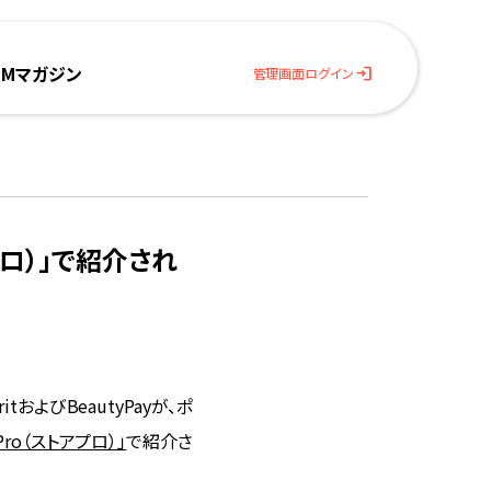
BMマガジン
login
管理画面ログイン
アプロ）」で紹介され
およびBeautyPayが、ポ
ePro（ストアプロ）」
で紹介さ