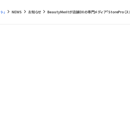
keyboard_arrow_right
keyboard_arrow_right
keyboard_arrow_right
ト」
NEWS
お知らせ
BeautyMeritが店舗DXの専門メディア「StorePro