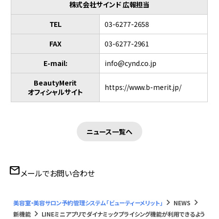
株式会社サインド 広報担当
TEL
03-6277-2658
FAX
03-6277-2961
E-mail:
info@cynd.co.jp
BeautyMerit
https://www.b-merit.jp/
オフィシャルサイト
ニュース一覧へ
mail
メールでお問い合わせ
keyboard_arrow_right
keyboard_arrow_right
美容室・美容サロン予約管理システム「ビューティーメリット」
NEWS
keyboard_arrow_right
新機能
LINEミニアプリでダイナミックプライシング機能が利用できるよう