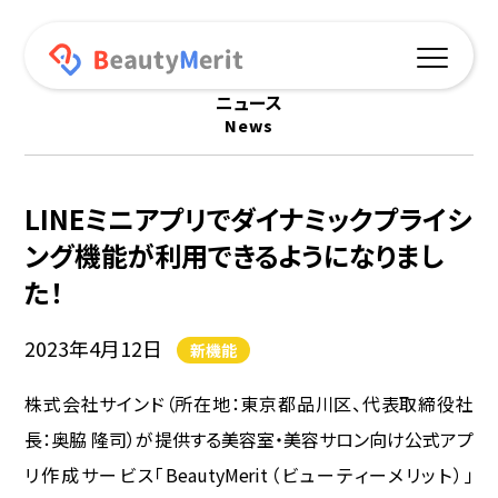
ニュース
News
機能一覧
予約サイト連動
LINEミニアプリでダイナミックプライシ
オリジナルアプリ
ング機能が利用できるようになりまし
た！
プッシュ通知
2023年4月12日
新機能
ポイント機能
株式会社サインド（所在地：東京都品川区、代表取締役社
オンラインショップ
長：奥脇 隆司）が提供する美容室・美容サロン向け公式アプ
データ分析
リ作成サービス「BeautyMerit（ビューティーメリット）」