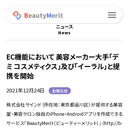
ニュース
News
機能一覧
予約サイト連動
EC機能において 美容メーカー大手「デ
オリジナルアプリ
ミ コスメティクス」及び「イーラル」と提
携を開始
プッシュ通知
2021年12月24日
お知らせ
ポイント機能
株式会社サインド（所在地：東京都品川区）が提供する美容
オンラインショップ
室・美容サロン独自のiPhone・Androidアプリを作成できる
データ分析
サービス「BeautyMerit（ビューティーメリット）」（http://b-