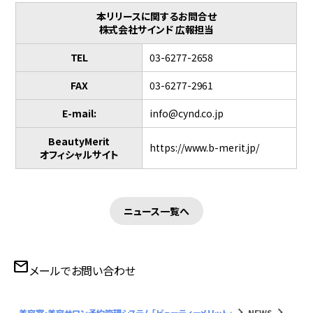
本リリースに関するお問合せ
株式会社サインド 広報担当
TEL
03-6277-2658
FAX
03-6277-2961
E-mail:
info@cynd.co.jp
BeautyMerit
https://www.b-merit.jp/
オフィシャルサイト
ニュース一覧へ
mail
メールでお問い合わせ
keyboard_arrow_right
keyboard_arrow_right
美容室・美容サロン予約管理システム「ビューティーメリット」
NEWS