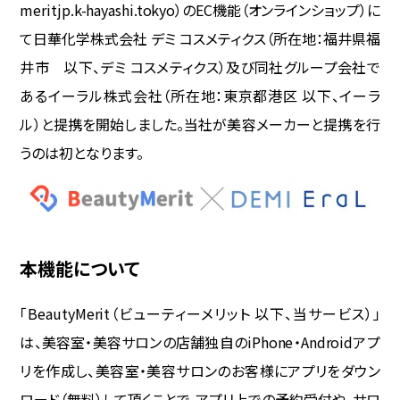
meritjp.k-hayashi.tokyo）のEC機能（オンラインショップ）に
WEB予約
て日華化学株式会社 デミ コスメティクス（所在地：福井県福
井市 以下、デミ コスメティクス）及び同社グループ会社で
導入事例
あるイーラル株式会社（所在地：東京都港区 以下、イーラ
ル）と提携を開始しました。当社が美容メーカーと提携を行
ヘアサロン
うのは初となります。
ネイルサロン
アイビューティーサロン
本機能について
エステ・リラクサロン
「BeautyMerit（ビューティーメリット 以下、当サービス）」
ニュース
は、美容室・美容サロンの店舗独自のiPhone・Androidアプ
リを作成し、美容室・美容サロンのお客様にアプリをダウン
BMマガジン
ロード（無料）して頂くことで、アプリ上での予約受付や、サロ