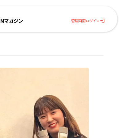
BMマガジン
login
管理画面ログイン