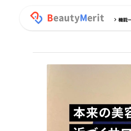
機能
keyboard_arrow_right