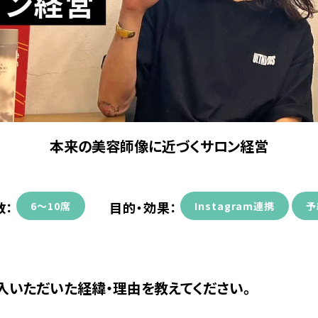
本来の美容師像に近づくサロン経営
数：
目的・効果：
6〜10席
Instagram連携
予
入いただいた経緯・理由を教えてください。